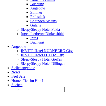
Buchung
Angebote
Zimmer
Frühstück
So finden Sie uns
Galerie
SleepySleepy Hotel Fulda
Jugendherberge Dinkelsbühl
Infos
Buchung
Angebote
INVITE Hotel NÜRNBERG City
INVITE Hotel FULDA City
SleepySleepy Hotel Gießen
SleepySleepy Hotel Dillingen
Stellenangebote
News
Feel Safe
Homeoffice im Hotel
Suchen