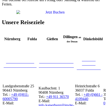
Ferien.
Unsere Reiseziele
Dillingen
an
Nürnberg
Fulda
Gießen
Dinkelsbühl
der Donau
INVITE
INVITE HOTEL
INVITE HOTEL AN
HOTEL
NÜRNBERG CITY
DER KAISERBURG
FULDA CITY
Landgrabenstraße 25
Heinrichstraße 6
Kaulbachstr. 1
90443 Nürnberg
36037 Fulda
R
90408 Nürnberg
Tel. :
+49 (0)911-
Tel. :
+49 (0)661 -
3
Tel.:
+49 911 36570
60005790
4109440
T
E-Mail:
E-Mail:
E-Mail:
0
info.kaiserburg@invite-