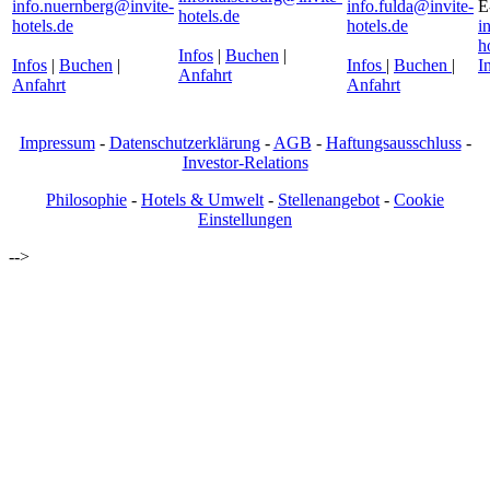
info.nuernberg@invite-
info.fulda@invite-
E
hotels.de
hotels.de
hotels.de
i
h
Infos
|
Buchen
|
Infos
|
Buchen
|
Infos
|
Buchen
|
I
Anfahrt
Anfahrt
Anfahrt
Impressum
-
Datenschutzerklärung
-
AGB
-
Haftungsausschluss
-
Investor-Relations
Philosophie
-
Hotels & Umwelt
-
Stellenangebot
-
Cookie
Einstellungen
-->