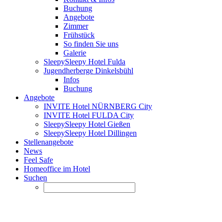
Buchung
Angebote
Zimmer
Frühstück
So finden Sie uns
Galerie
SleepySleepy Hotel Fulda
Jugendherberge Dinkelsbühl
Infos
Buchung
Angebote
INVITE Hotel NÜRNBERG City
INVITE Hotel FULDA City
SleepySleepy Hotel Gießen
SleepySleepy Hotel Dillingen
Stellenangebote
News
Feel Safe
Homeoffice im Hotel
Suchen