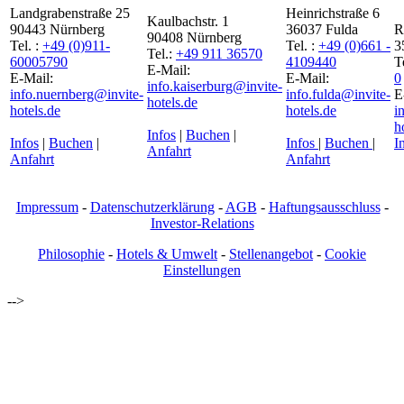
Landgrabenstraße 25
Heinrichstraße 6
Kaulbachstr. 1
90443 Nürnberg
36037 Fulda
R
90408 Nürnberg
Tel. :
+49 (0)911-
Tel. :
+49 (0)661 -
3
Tel.:
+49 911 36570
60005790
4109440
T
E-Mail:
E-Mail:
E-Mail:
0
info.kaiserburg@invite-
info.nuernberg@invite-
info.fulda@invite-
E
hotels.de
hotels.de
hotels.de
i
h
Infos
|
Buchen
|
Infos
|
Buchen
|
Infos
|
Buchen
|
I
Anfahrt
Anfahrt
Anfahrt
Impressum
-
Datenschutzerklärung
-
AGB
-
Haftungsausschluss
-
Investor-Relations
Philosophie
-
Hotels & Umwelt
-
Stellenangebot
-
Cookie
Einstellungen
-->