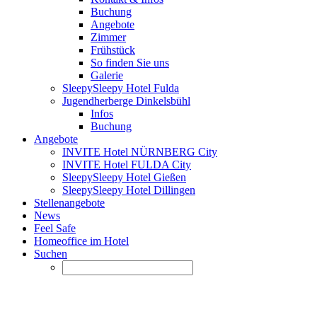
Buchung
Angebote
Zimmer
Frühstück
So finden Sie uns
Galerie
SleepySleepy Hotel Fulda
Jugendherberge Dinkelsbühl
Infos
Buchung
Angebote
INVITE Hotel NÜRNBERG City
INVITE Hotel FULDA City
SleepySleepy Hotel Gießen
SleepySleepy Hotel Dillingen
Stellenangebote
News
Feel Safe
Homeoffice im Hotel
Suchen