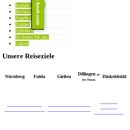
Kontakt & Infos
Buchung
Angebote
Zimmer
Frühstück
So finden Sie uns!
Galerie
Unsere Reiseziele
Dillingen
an
Nürnberg
Fulda
Gießen
Dinkelsbühl
der Donau
INVITE
INVITE HOTEL
INVITE HOTEL AN
HOTEL
NÜRNBERG CITY
DER KAISERBURG
FULDA CITY