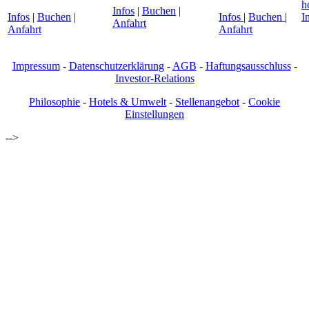
h
Infos
|
Buchen
|
Infos
|
Buchen
|
Infos
|
Buchen
|
I
Anfahrt
Anfahrt
Anfahrt
Impressum
-
Datenschutzerklärung
-
AGB
-
Haftungsausschluss
-
Investor-Relations
Philosophie
-
Hotels & Umwelt
-
Stellenangebot
-
Cookie
Einstellungen
-->