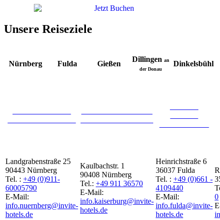
Unsere Reiseziele
Dillingen
an
Nürnberg
Fulda
Gießen
Dinkelsbühl
der Donau
INVITE
INVITE HOTEL
INVITE HOTEL AN
HOTEL
NÜRNBERG CITY
DER KAISERBURG
FULDA CITY
Landgrabenstraße 25
Heinrichstraße 6
Kaulbachstr. 1
90443 Nürnberg
36037 Fulda
R
90408 Nürnberg
Tel. :
+49 (0)911-
Tel. :
+49 (0)661 -
3
Tel.:
+49 911 36570
60005790
4109440
T
E-Mail:
E-Mail:
E-Mail:
0
info.kaiserburg@invite-
info.nuernberg@invite-
info.fulda@invite-
E
hotels.de
hotels.de
hotels.de
i