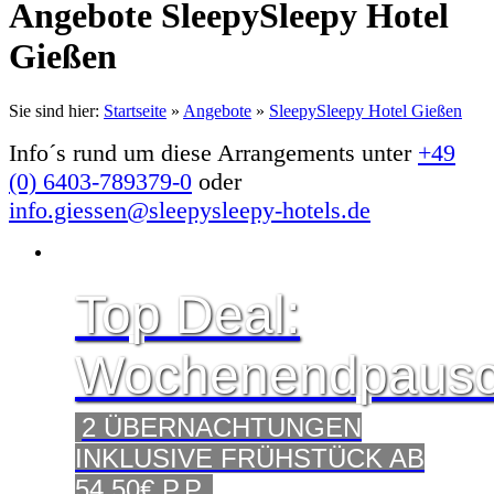
Angebote SleepySleepy Hotel
Gießen
Sie sind hier:
Startseite
»
Angebote
»
SleepySleepy Hotel Gießen
Info´s rund um diese Arrangements unter
+49
(0) 6403-789379-0
oder
info.giessen@sleepysleepy-hotels.de
Top Deal:
Wochenendpausc
2 ÜBERNACHTUNGEN
INKLUSIVE FRÜHSTÜCK AB
54,50€ P.P.