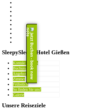
Jetzt Buchen - book now
SleepySleepy Hotel Gießen
Kontakt & Infos
Buchung
Angebote
Zimmer
Frühstück
So finden Sie uns!
Galerie
Unsere Reiseziele