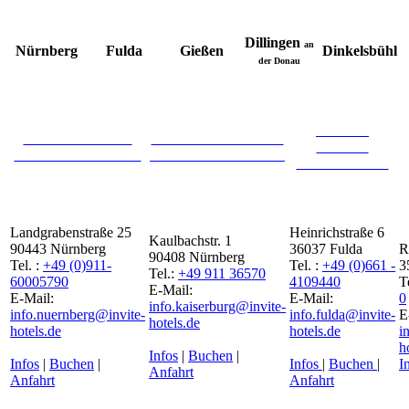
Dillingen
an
Nürnberg
Fulda
Gießen
Dinkelsbühl
der Donau
INVITE
INVITE HOTEL
INVITE HOTEL AN
HOTEL
NÜRNBERG CITY
DER KAISERBURG
FULDA CITY
Landgrabenstraße 25
Heinrichstraße 6
Kaulbachstr. 1
90443 Nürnberg
36037 Fulda
R
90408 Nürnberg
Tel. :
+49 (0)911-
Tel. :
+49 (0)661 -
3
Tel.:
+49 911 36570
60005790
4109440
T
E-Mail:
E-Mail:
E-Mail:
0
info.kaiserburg@invite-
info.nuernberg@invite-
info.fulda@invite-
E
hotels.de
hotels.de
hotels.de
i
h
Infos
|
Buchen
|
Infos
|
Buchen
|
Infos
|
Buchen
|
I
Anfahrt
Anfahrt
Anfahrt