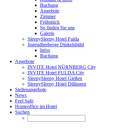
Buchung
Angebote
Zimmer
Frühstück
So finden Sie uns
Galerie
SleepySleepy Hotel Fulda
Jugendherberge Dinkelsbühl
Infos
Buchung
Angebote
INVITE Hotel NÜRNBERG City
INVITE Hotel FULDA City
SleepySleepy Hotel Gießen
SleepySleepy Hotel Dillingen
Stellenangebote
News
Feel Safe
Homeoffice im Hotel
Suchen