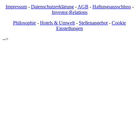
Impressum
-
Datenschutzerklärung
-
AGB
-
Haftungsausschluss
-
Investor-Relations
Philosophie
-
Hotels & Umwelt
-
Stellenangebot
-
Cookie
Einstellungen
-->